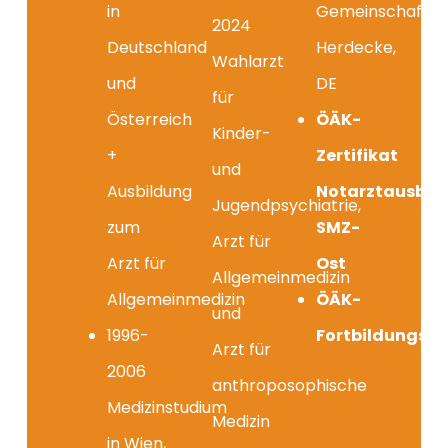
in
Gemeinschaftsk
2024
Deutschland
Herdecke,
Wahlarzt
und
DE
für
Österreich
ÖÄK-
Kinder-
+
Zertifikat
und
Ausbildung
Notarztausbil
Jugendpsychiatrie,
zum
SMZ-
Arzt für
Arzt für
Ost
Allgemeinmedizin
Allgemeinmedizin
ÖÄK-
und
1996-
Fortbildungsd
Arzt für
2006
anthroposophische
Medizinstudium
Medizin
in Wien,