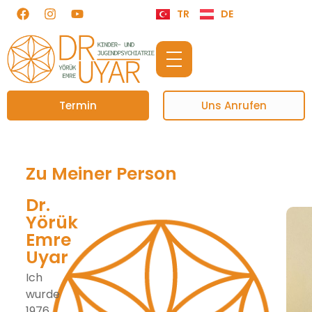
TR
DE
Termin
Uns Anrufen
Zu Meiner Person
Dr.
Yörük
Emre
Uyar
Ich
wurde
1976