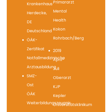
Primararzt
Krankenhaus
Mental
Herdecke,
Health
DE
Kokon
Deutschland
Rohrbach/Berg
ÖÄK-
Zertifikat
2019
Notfallmedizinische
April-
Arztausbildung
Juli
SMZ-
Oberarzt
Ost
KJP
ÖÄK
Kepler
Weiterbildungszeugnis
Universitätsklinikum