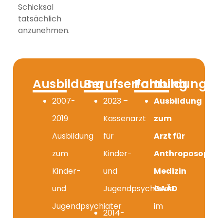
Schicksal
tatsächlich
anzunehmen.
Ausbildung
Berufserfahrung
Fortbildunge
2007-
2023 –
Ausbildung
2019
Kassenarzt
zum
Ausbildung
für
Arzt für
zum
Kinder-
Anthroposophi
Kinder-
und
Medizin
und
Jugendpsychiatrie
GAÄD
Jugendpsychiater
im
2014-