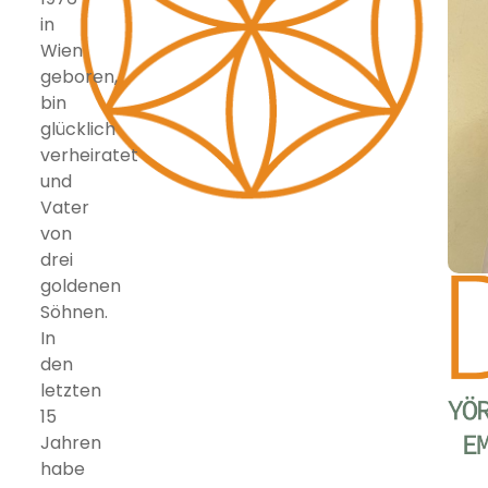
in
Wien
geboren,
bin
glücklich
verheiratet
und
Vater
von
drei
goldenen
Söhnen.
In
den
letzten
15
Jahren
habe