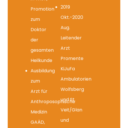
2019
Promotion
Okt.-2020
zum
Aug.
Doktor
Leitender
der
Arzt
gesamten
Promente
Heilkunde
KiJuFa
Ausbildung
Ambulatorien
zum
Wolfsberg
Arzt für
und St.
Anthroposophische
Veit/Glan
Medizin
und
GAÄD,