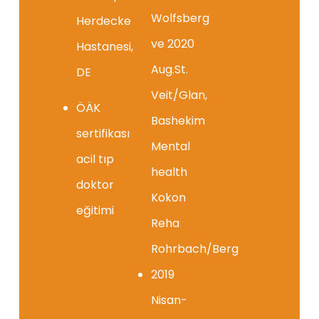
Wolfsberg
Herdecke
ve 2020
Hastanesi,
Aug.St.
DE
Veit/Glan,
ÖÄK
Bashekim
sertifikası
Mental
acil tıp
health
doktor
Kokon
eğitimi
Reha
Rohrbach/Berg
2019
Nisan-