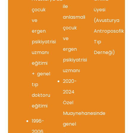
ile
çocuk
üyesi
anlasmali
ve
(Avusturya
çocuk
ergen
Antroposofik
ve
psikiyatrisi
Tıp
ergen
uzmanı
Derneği)
psikiyatrisi
eğitimi
uzmanı
+ genel
2020-
tıp
2024
doktoru
Özel
eğitimi
Muaynehanesinde
1996-
genel
2006