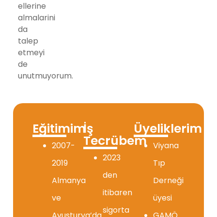
ellerine
almalarini
da
talep
etmeyi
de
unutmuyorum.
Eğitimim
İş
Üyeliklerim
Tecrübem
2007-
Viyana
2023
2019
Tıp
den
Almanya
Derneği
itibaren
ve
üyesi
sigorta
Avusturya’da
GAMÖ