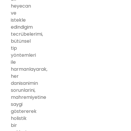
heyecan
ve
istekle
edindigim
tecrübelerimi,
bütünsel
tip
yöntemleri
ile
harmanlayarak,
her
danisanimin
sorunlarini,
mahremiyetine
saygi
göstererek
holistik
bir