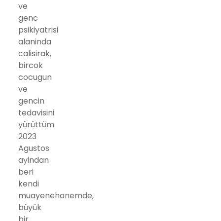
ve
genc
psikiyatrisi
alaninda
calisirak,
bircok
cocugun
ve
gencin
tedavisini
yürüttüm.
2023
Agustos
ayindan
beri
kendi
muayenehanemde,
büyük
bir