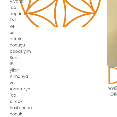
Viyana
´da
dogdum.
Evli
ve
üc
erkek
cocugu
babasiyim.
Son
15
yildir
Almanya
ve
Avusturya
´da
bircok
hastanede
cocuk