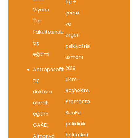
tip +
Viyana
çocuk
Tıp
ve
Fakültesinde
ergen
tıp
psikiyatrisi
eğitimi
uzmanı
2019
Antroposofik
Ekim.-
tıp
Başhekim,
doktoru
Promente
olarak
KiJuFa
eğitim
poliklinik
GAÄD,
bölümleri
Almanya