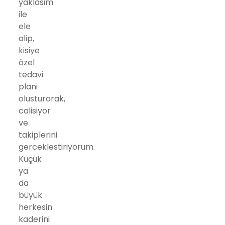
yaklasim
ile
ele
alip,
kisiye
özel
tedavi
plani
olusturarak,
calisiyor
ve
takiplerini
gerceklestiriyorum.
Küçük
ya
da
büyük
herkesin
kaderini