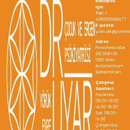
Randevu
İçin
Tel:
+
436605599477
E-posta:
yoeruek@posteo
Adres
Porschestraße
29/309+311
1230 Wien
Ärztezentrum
Siebenhirten
Çalışma
Saatleri:
Pazartesi:
08:00-12:00
14:00-19:00
Salı: 08:00-
14:00
Çarşamba: