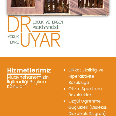
Hizmetlerimiz
Dikkat Eksikliği ve
Hiperaktivite
Muaynehanemizin
İlgilendiği Başlıca
Bozukluğu
Konular ;
Otizm Spektrum
Bozuklukları
Özgül Öğrenme
Güçlükleri (Disleksi,
Diskalkuli, Disgrafi)