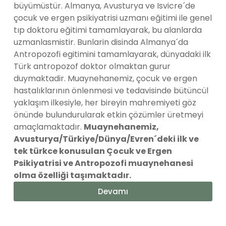
büyümüstür. Almanya, Avusturya ve Isvicre´de
çocuk ve ergen psikiyatrisi uzmanı eğitimi ile genel
tıp doktoru eğitimi tamamlayarak, bu alanlarda
uzmanlasmistir. Bunlarin disinda Almanya´da
Antropozofi egitimini tamamlayarak, dünyadaki ilk
Türk antropozof doktor olmaktan gurur
duymaktadir. Muaynehanemiz, çocuk ve ergen
hastalıklarının önlenmesi ve tedavisinde bütüncül
yaklaşım ilkesiyle, her bireyin mahremiyeti göz
önünde bulundurularak etkin çözümler üretmeyi
amaçlamaktadır.
Muaynehanemiz,
Avusturya/Türkiye/Dünya/Evren´deki ilk ve
tek türkce konusulan Çocuk ve Ergen
Psikiyatrisi ve Antropozofi muaynehanesi
olma özelliği taşımaktadır.
Devamı