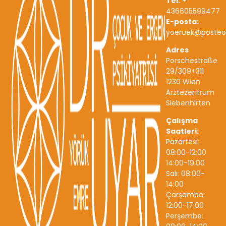
Tel:
+
436605599477
E-posta:
yoeruek@posteo
Adres
Porschestraße
29/309+311
1230 Wien
Ärztezentrum
Siebenhirten
Çalışma
Saatleri:
Pazartesi:
08:00-12:00
14:00-19:00
Salı: 08:00-
14:00
Çarşamba:
12:00-17:00
Perşembe: