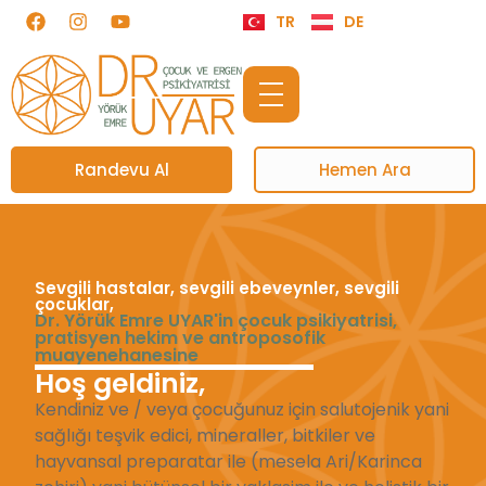
TR
DE
Randevu Al
Hemen Ara
Sevgili hastalar, sevgili ebeveynler, sevgili
çocuklar,
Dr. Yörük Emre UYAR'in çocuk psikiyatrisi,
pratisyen hekim ve antroposofik
muayenehanesine
Hoş geldiniz,
Kendiniz ve / veya çocuğunuz için salutojenik yani
sağlığı teşvik edici, mineraller, bitkiler ve
hayvansal preparatar ile (mesela Ari/Karinca