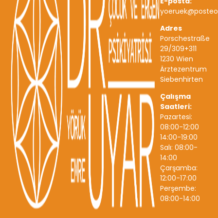
E-posta:
yoeruek@posteo
Adres
Porschestraße
29/309+311
1230 Wien
Ärztezentrum
Siebenhirten
Çalışma
Saatleri:
Pazartesi:
08:00-12:00
14:00-19:00
Salı: 08:00-
14:00
Çarşamba:
12:00-17:00
Perşembe:
08:00-14:00