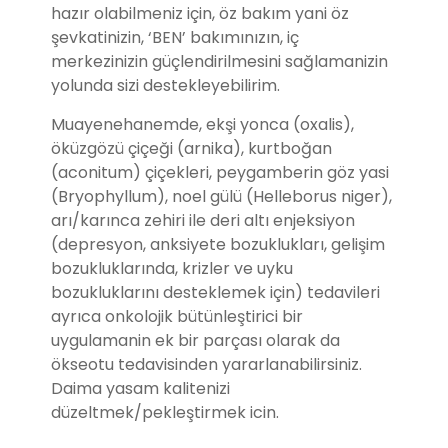
hazır olabilmeniz için, öz bakım yani öz
şevkatinizin, ‘BEN’ bakımınızın, iç
merkezinizin güçlendirilmesini sağlamanizin
yolunda sizi destekleyebilirim.
Muayenehanemde, ekşi yonca (oxalis),
öküzgözü çiçeği (arnika), kurtboğan
(aconitum) çiçekleri, peygamberin göz yasi
(Bryophyllum), noel gülü (Helleborus niger),
arı/karınca zehiri ile deri altı enjeksiyon
(depresyon, anksiyete bozuklukları, gelişim
bozukluklarında, krizler ve uyku
bozukluklarını desteklemek için) tedavileri
ayrıca onkolojik bütünleştirici bir
uygulamanin ek bir parçası olarak da
ökseotu tedavisinden yararlanabilirsiniz.
Daima yasam kalitenizi
düzeltmek/pekleştirmek icin.