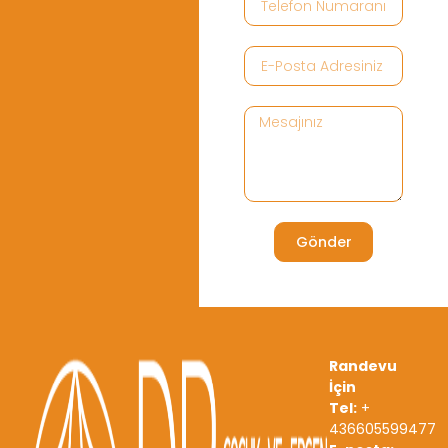
Gönder
Randevu
İçin
Tel:
+
436605599477