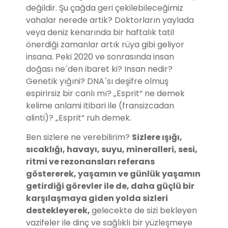
değildir. Şu çağda geri çekilebileceğimiz
vahalar nerede artik? Doktorların yaylada
veya deniz kenarında bir haftalık tatil
önerdiği zamanlar artık rüya gibi geliyor
insana.
Peki 2020 ve sonrasında insan
doğası ne´den ibaret ki? Insan nedir?
Genetik yığıni? DNA´sı deşifre olmuş
espirirsiz bir canlı mı? „Esprit“ ne demek
kelime anlami itibari ile (fransizcadan
alinti)? „Esprit“ ruh demek.
Ben sizlere ne verebilirim?
Sizlere ışığı,
sıcaklığı, havayı, suyu, mineralleri, sesi,
ritmi ve rezonansları referans
göstererek, yaşamın ve günlük yaşamın
getirdiği görevler ile de, daha güçlü bir
karşılaşmaya giden yolda sizleri
destekleyerek,
gelecekte de sizi bekleyen
vazifeler ile dinç ve sağlıklı bir yüzleşmeye