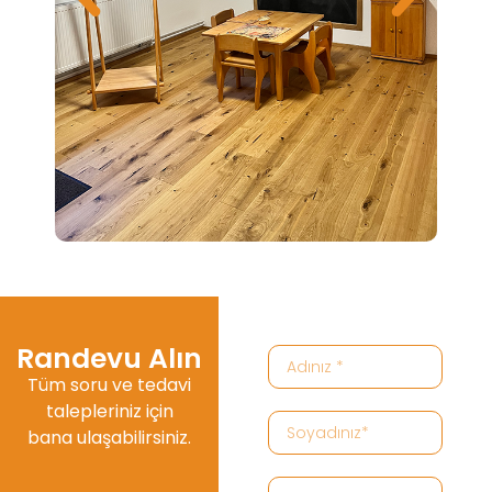
Randevu Alın
Tüm soru ve tedavi
talepleriniz için
bana ulaşabilirsiniz.