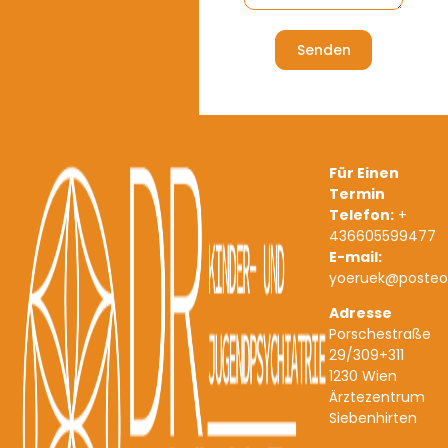
Senden
Für Einen
Termin
Telefon:
+
436605599477
E-mail:
yoeruek@posteo
Adresse
Porschestraße
29/309+311
1230 Wien
Ärztezentrum
Siebenhirten